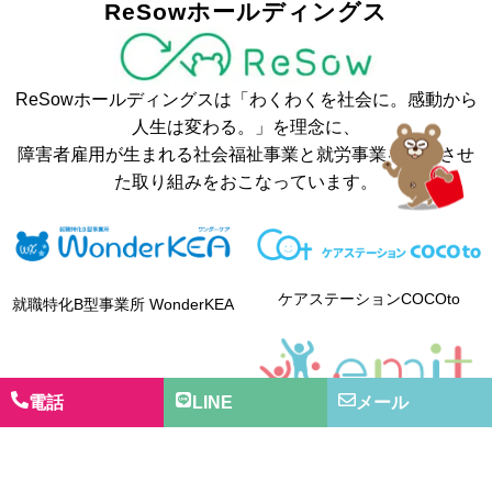
ReSowホールディングス
ReSowホールディングスは「わくわくを社会に。感動から
人生は変わる。」を理念に、
障害者雇用が生まれる社会福祉事業と就労事業を融合させ
た取り組みをおこなっています。
ケアステーションCOCOto
就職特化B型事業所 WonderKEA
電話
LINE
メール
グループホーム・ここで
児童発達支援・放課後等デイサ
ービス・保育所等訪問支援 エミ
ット