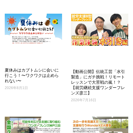
夏休みはカブトムシに会いに
【動画公開】伝統工芸「水引
行こう！〜ワクワクは止めら
製造」にガチ挑戦！リモート
れない〜
レッスンで大苦戦の嵐！？
【就労継続支援ワンダーフレ
2026年8月1日
ンズ彦三】
2026年7月16日