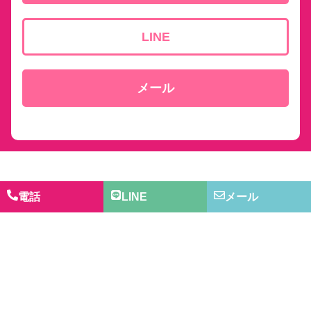
LINE
メール
ReSowホールディングス
電話
LINE
メール
ReSowホールディングスは「わくわくを社会に。感動から
人生は変わる。」を理念に、
障害者雇用が生まれる社会福祉事業と就労事業を融合させ
た取り組みをおこなっています。