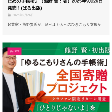
ための手帳術』（熊野 賢：著）2025年9月26日
発売！(ぱる出版)
2025年9月26日
起業家・熊野賢氏が、延べ１万人へのひきこもり支援か
...
あべの