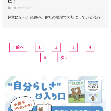
た！
2025年7月24日
起業に至った経緯や、福祉の現場で大切にしている視点
...
« 前へ
1
2
3
4
5
次 »